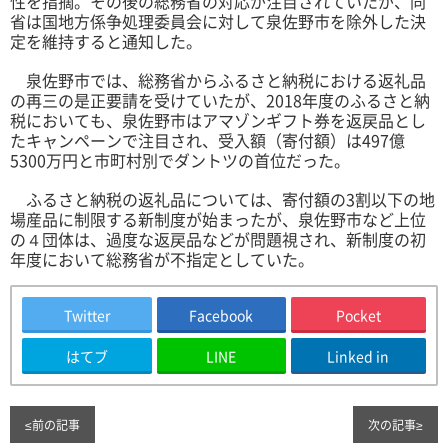
性を指摘。その後の総務省の対応が注目されていたが、同
省は国地方係争処理委員会に対して泉佐野市を除外した決
定を維持すると通知した。
泉佐野市では、総務省からふるさと納税における返礼品
の再三の是正要請を受けていたが、2018年度のふるさと納
税においても、泉佐野市はアマゾンギフト券を返戻品とし
たキャンペーンで注目され、受入額（寄付額）は497億
5300万円と市町村別でダントツの首位だった。
ふるさと納税の返礼品については、寄付額の3割以下の地
場産品に制限する新制度が始まったが、泉佐野市など上位
の４団体は、過度な返戻品などが問題視され、新制度の初
年度において総務省が不指定としていた。
Twitter
Facebook
Pocket
はてブ
LINE
Linked in
≤
前の記事
次の記事
≥