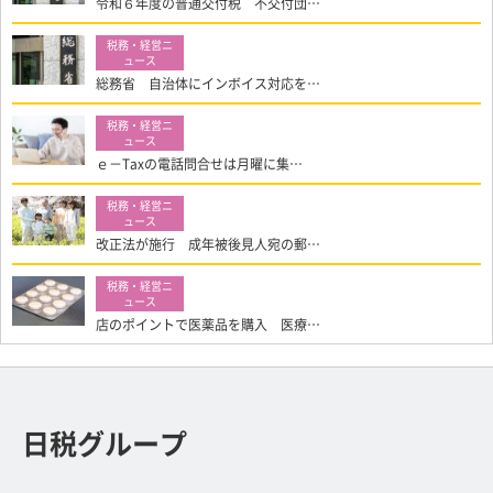
令和６年度の普通交付税 不交付団…
総務省 自治体にインボイス対応を…
ｅ－Taxの電話問合せは月曜に集…
改正法が施行 成年被後見人宛の郵…
店のポイントで医薬品を購入 医療…
日税グループ