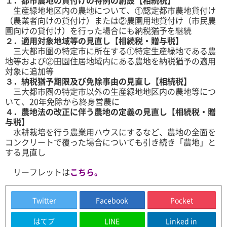
１．都市農地の貸付けの特例の創設【相続税】
生産緑地地区内の農地について、①認定都市農地貸付け
（農業者向けの貸付け）または②農園用地貸付け（市民農
園向けの貸付け）を行った場合にも納税猶予を継続
２．適用対象地域等の見直し【相続税・贈与税】
三大都市圏の特定市に所在する①特定生産緑地である農
地等および②田園住居地域内にある農地を納税猶予の適用
対象に追加等
３．納税猶予期限及び免除事由の見直し【相続税】
三大都市圏の特定市以外の生産緑地地区内の農地等につ
いて、20年免除から終身営農に
４．農地法の改正に伴う農地の定義の見直し【相続税・贈
与税】
水耕栽培を行う農業用ハウスにするなど、農地の全面を
コンクリートで覆った場合についても引き続き「農地」と
する見直し
リーフレットは
こちら
。
Twitter
Facebook
Pocket
はてブ
LINE
Linked in