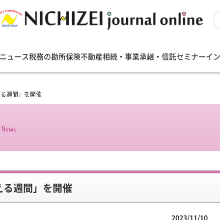
ニュース
税務の勘所
保険
不動産
相続・事業承継・信託
セミナー
イ
える週間」を開催
s News
考える週間」を開催
2023/11/10