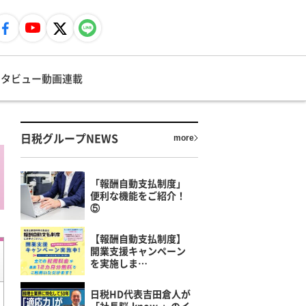
ンタビュー
動画
連載
日税グループNEWS
more
「報酬自動支払制度」
便利な機能をご紹介！
⑤
【報酬自動支払制度】
開業支援キャンペーン
を実施しま…
日税HD代表吉田倉人が
「社長脳-know-」のイ