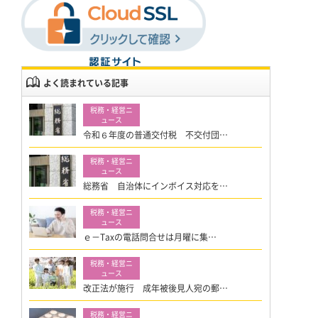
よく読まれている記事
令和６年度の普通交付税 不交付団…
総務省 自治体にインボイス対応を…
ｅ－Taxの電話問合せは月曜に集…
改正法が施行 成年被後見人宛の郵…