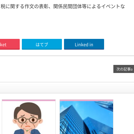
税に関する作文の表彰、関係民間団体等によるイベントな
ket
はてブ
Linked in
次の記事
≥