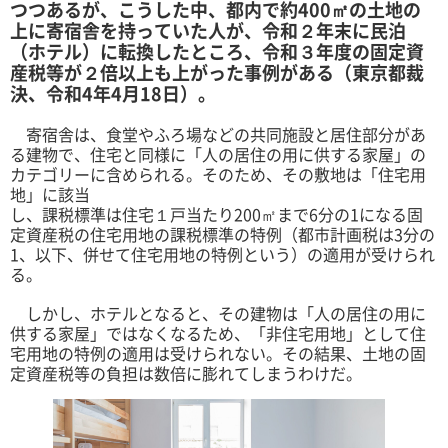
つつあるが、こうした中、都内で約400㎡の土地の
上に寄宿舎を持っていた人が、令和２年末に民泊
（ホテル）に転換したところ、令和３年度の固定資
産税等が２倍以上も上がった事例がある（東京都裁
決、令和4年4月18日）。
寄宿舎は、食堂やふろ場などの共同施設と居住部分があ
る建物で、住宅と同様に「人の居住の用に供する家屋」の
カテゴリーに含められる。そのため、その敷地は「住宅用
地」に該当
し、課税標準は住宅１戸当たり200㎡まで6分の1になる固
定資産税の住宅用地の課税標準の特例（都市計画税は3分の
1、以下、併せて住宅用地の特例という）の適用が受けられ
る。
しかし、ホテルとなると、その建物は「人の居住の用に
供する家屋」ではなくなるため、「非住宅用地」として住
宅用地の特例の適用は受けられない。その結果、土地の固
定資産税等の負担は数倍に膨れてしまうわけだ。