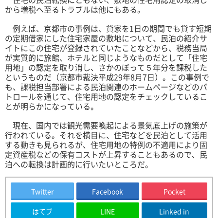
から増税へ至るトラブルは他にもある。
例えば、京都市の事例は、貸家を1日の期間でも貸す短期
の定期借家にした住宅家屋の敷地について、民泊の紹介サ
イトにこの住宅が登録されていたことなどから、税務当局
が実質的に旅館、ホテルと同じようなものだとして「住宅
用地」の認定を取り消し、さかのぼって５年分を課税した
というものだ（京都市裁決平成29年8月7日）。この事例で
も、課税担当部署による民泊関連のホームページなどのパ
トロールを通じて、住宅用地の認定をチェックしているこ
とが明らかになっている。
現在、国内では観光需要喚起による景気底上げの施策が
行われている。それを横目に、住宅などを民泊として活用
する動きも見られるが、住宅用地の特例の不適用により固
定資産税などの保有コストが上昇することもあるので、民
泊への転換は計画的に行いたいところだ。
Twitter
Facebook
Pocket
はてブ
LINE
Linked in