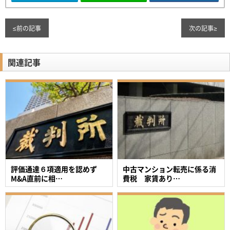
≤
前の記事
次の記事
≥
関連記事
評価通達６項適用を認めず
中古マンション転売に係る消
M&A直前に相…
費税 家賃あり…