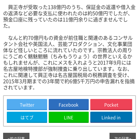
興正寺が受取った138億円のうち、保証金の返還や借入金
の返済など必要な支払に使われたのは約50億円でしたが、
預金口座に残っていたのは11億円余りに過ぎませんでし
た。
なんと約70億円もの資金が前住職と関連のあるコンサル
タント会社や英国法人、芸能プロダクション、文化事業団
体など怪しいところに流れていたのです。宗教法人の周り
にうごめく魑魅魍魎（ちみもうりょう）の世界といえるか
もしれませんが、これにメスを入れようと2017年9月には
名古屋地検特捜部が強制捜査に乗り出しています。なお、
これに関連して興正寺は名古屋国税局の税務調査を受け、
2015年3月期までの3年間で約6億5千万円の申告漏れを指摘
されています
。
Twitter
Facebook
Pocket
はてブ
LINE
Linked in
≤
前の記事
次の記事
≥