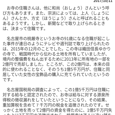
2017/10/11
お寺の住職さんは、他に和尚（おしょう）さんという呼
び方もあります。また、宗派によっては、上人（しょうに
ん）さんとか、方丈（ほうじょう）さんと呼ばれることも
あるようです。しかし、新聞などで取り上げられるとき
は、決まって住職です。
名古屋市の桃厳寺というお寺の91歳になる住職が起こし
た事件が連日のようにテレビや週刊誌で取り上げられたの
は、2015年の12月のことでした。この寺は織田信長ゆかり
の寺で、戦国時代から伝わる土地を所有していましたが、
境内の整備費をねん出するために2013年に所有地の一部を
2億円で売却しました。ところが、この2億円は、本来の目
的に使われることなく、そのうち1億5千万円が、住職と同
居していた女性の宝飾品の購入に充てられていたというの
です。
名古屋国税局の調査によって、この1億5千万円は住職に
対する給与と認定されたので、お寺は給与に対する源泉所
得税の徴収漏れをしていたということになり、その結果、
重加算税を含めて７千万円の税金を追徴されたのです。せ
っかく土地を売って2億円の資金を得たのに、1億5千万円失
った上に7千万円の追徴ですから、桃厳寺は盗人に追い銭を