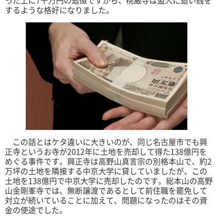
するような格好になりました。
この話とはケタ違いに大きいのが、同じ名古屋市でも興
正寺というお寺が2012年に土地を売却して得た138億円を
めぐる事件です。興正寺は高野山真言宗の別格本山で、約2
万坪の土地を隣接する中京大学に貸していましたが、この
土地を138億円で中京大学に売却したのです。総本山の高野
山金剛峯寺では、無断譲渡であるとして前住職を罷免して
対立が続いていることに加えて、問題になったのはその資
金の使途でした。