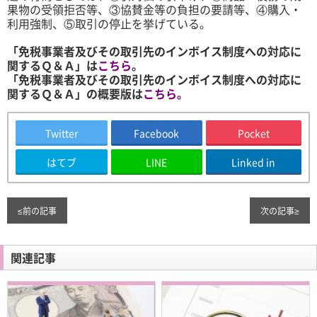
果物の受領拒否等、③協賛金等の負担の要請等、④購入・
利用強制、⑤取引の停止を挙げている。
「免税事業者及びその取引先のインボイス制度への対応に
関するＱ＆Ａ」は
こちら
。
「免税事業者及びその取引先のインボイス制度への対応に
関するＱ＆Ａ」の概要版は
こちら。
Twitter
Facebook
Pocket
はてブ
LINE
Linked in
≤
前の記事
次の記事
≥
関連記事