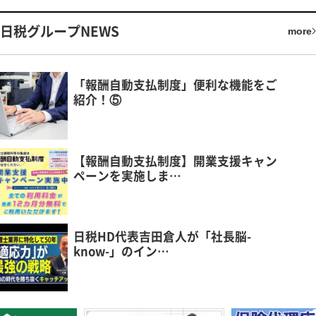
日税グループNEWS
more
「報酬自動支払制度」便利な機能をご
紹介！⑤
【報酬自動支払制度】開業支援キャン
ペーンを実施しま…
日税HD代表吉田倉人が「社長脳-
know-」のイン…