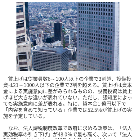
賃上げは従業員数6～100人以下の企業で3割超、設備投
資は21～1000人以下の企業で2割を超える。賃上げは資本
金による実施意向に差がみられるものの、設備投資は賃上
げほど大きな違いが表れていない。ただし、認知度によっ
ても実施意向に差が表れる。特に、資本金1 億円以下で
「内容を含めて知っている」企業では52.5％が賃上げの実
施を予定している。
なお、法人課税制度改革で政府に求める政策は、「法人
実効税率の引き下げ」が48.0％で最も高く、次いで「法人