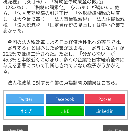
税減税」（36.1％）、「補助金や助成金の拡充」
（28.2％）、「税制の簡素化」（27.7％）が続いた。他
方、「法人実効税率の引き下げ」「外形標準課税の見直
し」は大企業で高く、「法人事業税減税」「法人住民税減
税」「法人税減税」「固定資産税の見直し」は中小企業で
高かった。
今回の法人税改革による日本経済活性化への寄与では、
「寄与する」と回答した企業が28.6％、「寄与しない」が
26.2％でほぼ二分された。ただし、「分からない」が
45.3％と半数近くにのぼり、多くの企業で日本経済全体に
与える影響について判断しきれていない様子がうかがえ
る。
法人税改革に対する企業の意識調査の結果は
こちら
。
Twitter
Facebook
Pocket
はてブ
LINE
Linked in
≤
前の記事
次の記事
≥