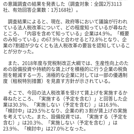
の意識調査の結果を発表した（調査対象：全国2万3113
社、有効回答企業数：1万168社）。
調査結果によると、現在、政府等において議論が行われ
ている法人税改革について、どの程度知っているが尋ねた
ところ、「内容を含めて知っている」企業は4.9％。「概要
のみ知っている」の67.9％と合わせると72.8％となり、企
業の7割超が少なくとも法人税改革の要旨を認知しているこ
とが分かった。
また、2018年度与党税制改正大綱では、生産性向上のた
めの設備投資や持続的な賃上げを積極的に行う企業の税負
担を軽減する一方、消極的な企業に対しては一部の優遇制
度（租税特別措置）を見直す方針が示されている。
そこで、今回の法人税改革を受けて賃上げを実施するか
尋ねたところ、「実施する（予定を含む）」と回答した企
業は30.3％、「実施しない（予定を含む）」は16.9％、
「検討中」は29.5％となり、企業の約３割が賃上げの実施
を考えていた。また、設備投資では、「実施する（予定を
含む）」は20.3％、「実施しない（予定を含む）」は
23.9％、「検討中」は27.0％となった。