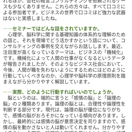
れるほか、会社の経営コンサルティングを依頼されるケー
スも少なくありません。これらの方々は、すべて口コミに
よる参加者です。ビジネスの世界で口コミほど強力な武器
はないと実感しましたね。
――セミナーではどんな話をされていますか。
心理学、脳科学に関する基礎知識の体系的な理解のため
の話と、それを現場でどう活かすかという話について、コ
ンサルティングの事例を交えながらお話しします。最近、
注目度が高くなっているテーマは、ビジネスの「機械化」
です。機械化によって人間の仕事がなくなるというデータ
が報告されましたが、そのようなビジネス社会において、
今後、人間が職を失わないようにするためにはどのように
行動していくべきなのか、心理学や脳科学の原理原則を踏
まえながら分かりやすく解説しています。
――実際、どのように行動すればいいのでしょうか。
脳というのは、端的に言うと「感情の脳」と「論理の
脳」の２種類あります。論理の脳とは、合理性や論理性を
判断する部分です。現代は、論理の脳が優位になりがち
で、感情の脳がおろそかになっている傾向があります。し
かし、最終的には感情の脳が意思決定を司りますので、感
情の脳を動かさないと人は動いてくれません。分かりやす