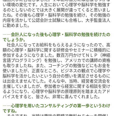
い環境の変化です。人生において心理学や脳科学を勉強す
るのとしないのとでは大きく展開が違ってくると思いまし
たね。その後も心理学・脳科学の勉強を続け、その勉強の
内容を活かして
公認会計士試験にも合格し、大手監査法人
に勤めました。
――会計人になった後も心理学・脳科学の勉強を続けたの
でしょうか。
社会人になってお給料をもらえるようになったので、高
額の心理学・脳科学に関する研修会やセミナーに積極的に
参加するようになりました。数百万円かけてＮＬＰ（神経
言語プログラミング）を勉強し、アメリカでの講師の資格
も取りましたね。また、コーチングの勉強などにもお金を
使いましたが、正直なところ、ビジネスの観点で心理学や
脳科学を活かしたいという自分の想いを満足させるものに
は出会えませんでした。そんな中、当時、経営者交流会を
主催していましたが、参加者から経営に関する相談を受け
るようになり、心理学や脳科学の原理原則を踏まえたアド
バイスをすると、皆さん、非常に喜んでくれました。
――心理学を用いたコンサルティングの第一歩というわけ
ですね。
そうですね。当時は趣味の範疇で無料セミナーを開催し