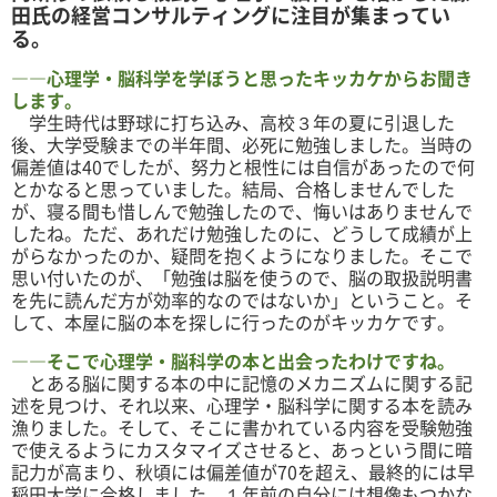
田氏の経営コンサルティングに注目が集まってい
る。
――心理学・脳科学を学ぼうと思ったキッカケからお聞き
します。
学生時代は野球に打ち込み、高校３年の夏に引退した
後、大学受験までの半年間、必死に勉強しました。当時の
偏差値は40でしたが、努力と根性には自信があったので何
とかなると思っていました。結局、合格しませんでした
が、寝る間も惜しんで勉強したので、悔いはありませんで
したね。ただ、あれだけ勉強したのに、どうして成績が上
がらなかったのか、疑問を抱くようになりました。そこで
思い付いたのが、「勉強は脳を使うので、脳の取扱説明書
を先に読んだ方が効率的なのではないか」ということ。そ
して、本屋に脳の本を探しに行ったのがキッカケです。
――そこで心理学・脳科学の本と出会ったわけですね。
とある脳に関する本の中に記憶のメカニズムに関する記
述を見つけ、それ以来、心理学・脳科学に関する本を読み
漁りました。そして、そこに書かれている内容を受験勉強
で使えるようにカスタマイズさせると、あっという間に暗
記力が高まり、秋頃には偏差値が70を超え、最終的には早
稲田大学に合格しました。１年前の自分には想像もつかな