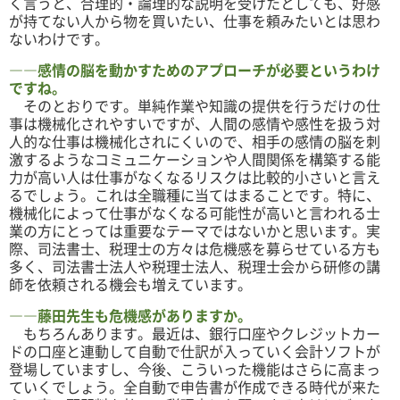
く言うと、合理的・論理的な説明を受けたとしても、好感
が持てない人から物を買いたい、仕事を頼みたいとは思わ
ないわけです。
――感情の脳を動かすためのアプローチが必要というわけ
ですね。
そのとおりです。単純作業や知識の提供を行うだけの仕
事は機械化されやすいですが、人間の感情や感性を扱う対
人的な仕事は機械化されにくいので、相手の感情の脳を刺
激するようなコミュニケーションや人間関係を構築する能
力が高い人は仕事がなくなるリスクは比較的小さいと言え
るでしょう。これは全職種に当てはまることです。特に、
機械化によって仕事がなくなる可能性が高いと言われる士
業の方にとっては重要なテーマではないかと思います。実
際、司法書士、税理士の方々は危機感を募らせている方も
多く、司法書士法人や税理士法人、税理士会から研修の講
師を依頼される機会も増えています。
――藤田先生も危機感がありますか。
もちろんあります。最近は、銀行口座やクレジットカー
ドの口座と連動して自動で仕訳が入っていく会計ソフトが
登場していますし、今後、こういった機能はさらに高まっ
ていくでしょう。全自動で申告書が作成できる時代が来た