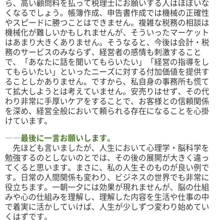
ら、高い顧問料を払って税理士にお願いする人はほぼいな
くなるでしょう。帳簿作成、申告書作成では機械の正確性
やスピードに勝つことはできません。複雑な税務の相談は
機械化が難しいかもしれませんが、そういったマーケット
はあまり大きくありません。そうなると、今後は会計・税
務のサービスのみならず、経営者の感情も刺激すること
で、「あなたに話を聞いてもらいたい」「経営の指導をし
てもらいたい」といったニーズに対する付加価値を提供す
ることしかありません。ですから、私自身の事務所も慌て
て拡大しようとは考えていません。安売りはせず、その代
わり非常に手厚いケアをすることで、お客様との信頼関係
を深め、経営全般において頼られる存在になることを心掛
けています。
――最後に一言お願いします。
先ほども言いましたが、人生において心理学・脳科学を
勉強するのとしないのとでは、その後の展開が大きく違っ
てくると思います。まさに、私の人生そのものが良い例で
す。日常の人間関係も変わり、ビジネスの世界でも非常に
役立ちます。一朝一夕には効果が現れませんが、脳の仕組
みや心の仕組みを理解し、理解した内容を生活や仕事の中
で着実に活かしていけば、人生が少しずつ変わり始めてい
くはずです。