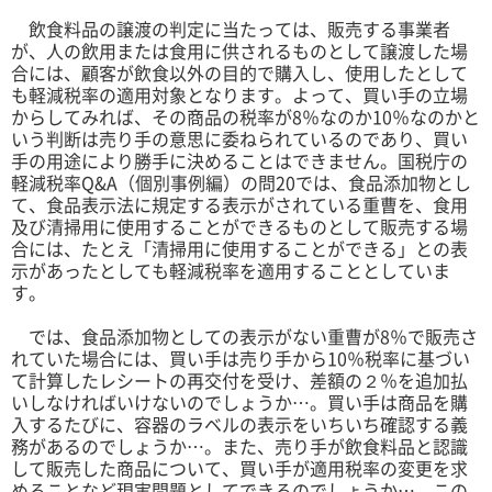
飲食料品の譲渡の判定に当たっては、販売する事業者
が、人の飲用または食用に供されるものとして譲渡した場
合には、顧客が飲食以外の目的で購入し、使用したとして
も軽減税率の適用対象となります。よって、買い手の立場
からしてみれば、その商品の税率が
8
％なのか
10
％なのかと
いう判断は売り手の意思に委ねられているのであり、買い
手の用途により勝手に決めることはできません。国税庁の
軽減税率
Q&A
（個別事例編）の問
20
では、食品添加物とし
て、食品表示法に規定する表示がされている重曹を、食用
及び清掃用に使用することができるものとして販売する場
合には、たとえ「清掃用に使用することができる」との表
示があったとしても軽減税率を適用することとしていま
す。
では、食品添加物としての表示がない重曹が
8
％で販売さ
れていた場合には、買い手は売り手から
10
％税率に基づい
て計算したレシートの再交付を受け、差額の２％を追加払
いしなければいけないのでしょうか…。買い手は商品を購
入するたびに、容器のラベルの表示をいちいち確認する義
務があるのでしょうか…。また、売り手が飲食料品と認識
して販売した商品について、買い手が適用税率の変更を求
めることなど現実問題としてできるのでしょうか…。この