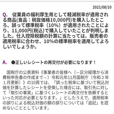
2021/08/10
Q.
従業員の福利厚生用として軽減税率が適用され
る商品
(
食品：税抜価格
10,000
円
)
を購入したとこ
ろ、誤って標準税率（
10
％）が適用されたことによ
り、
11,000
円
(
税込
)
で購入していたことが判明しま
した。仕入控除税額の計算に当たっては、販売者の
適用税率に合わせ、
10
％の標準税率を適用してよろ
しいでしょうか。
A.
●正しいレシートの再交付が必要になります！
国税庁の公表資料《事業者の皆様へ（～区分経理から消
費税申告書の作成まで～）令和元年
11
月国税庁（令和２年
１月更新）》の
10
頁では、「誤った税率に基づいて税込対
価を計算したレシートを受領した場合には、取引先に対し
て「取引の事実」に基づくレシートの再交付を依頼すると
いった対応が必要となります。」としたうえで、適用税率
の誤りによる税込対価の額の誤りについては「追記」を認
めないこととしています。