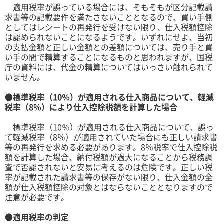
適用税率が誤っている場合には、そもそもが区分記載請
求書等の記載要件を満たさないこととなるので、買い手側
としてはレシートの再発行を受けない限り、仕入税額控除
は認められないことになるようです。いずれにせよ、当初
の支払金額と正しい金額との差額については、売り手と買
い手の間で精算することになるものと思われますが、国税
庁の資料には、代金の精算についてはいっさい触れられて
いません。
●標準税率（
10
％）が適用される仕入商品について、軽減
税率（
8
％）により仕入控除税額を計算した場合
標準税率（
10
％）が適用される仕入商品について、誤っ
て軽減税率（
8
％）が適用されていた場合にも正しい請求書
等の再発行を求める必要があります。
8
％税率で仕入控除税
額を計算した場合、納付税額が過大になることから税務調
査で否認されないと安易に考えるのは危険です。正しい税
率が記載された請求書等の保存がない限り、仕入金額の全
額が仕入税額控除の対象とはならないこととなりますので
注意が必要です。
●適用税率の判定