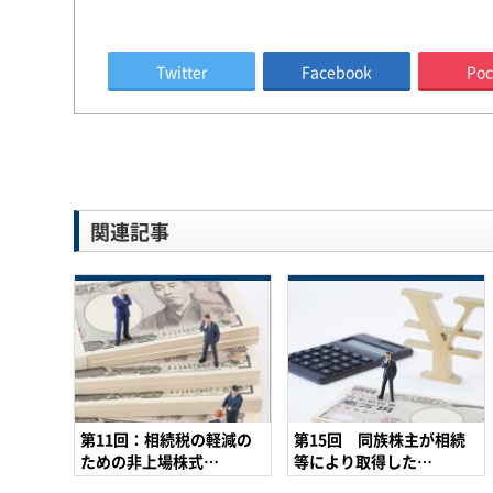
Twitter
Facebook
Poc
関連記事
第11回：相続税の軽減の
第15回 同族株主が相続
ための非上場株式…
等により取得した…