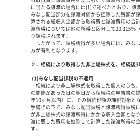
に当たる譲渡の場合には(1)で述べたとおり、
みなし配当部分を譲渡対価から控除した残額が
算される総収入金額から取得費と譲渡費用の合
渡所得については他の所得と区分して20.315
り課税されます。
したがって、課税所得が多い場合には、みなし
方が有利となります。
２．相続により取得した非上場株式を、相続後3
(1)みなし配当課税の不適用
相続により非上場株式を取得した個人のうち、
の開始があった日の翌日から相続税の申告書の提
年10ヶ月以内）に、その相続税額の課税対象と
手続きの下で、みなし配当課税と譲渡所得課税
が非上場株式の譲渡所得にかかる収入金額とな
渡に要した費用を控除して計算した譲渡所得の
す。