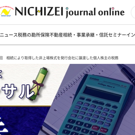
ニュース
税務の勘所
保険
不動産
相続・事業承継・信託
セミナー
イ
6回 相続により取得した非上場株式を発行会社に譲渡した個人株主の税務