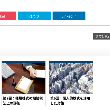
ket
はてブ
Linked in
次の記事
≥
第7回：種類株式の相続税
第6回：属人的株式を活用
法上の評価
した対策