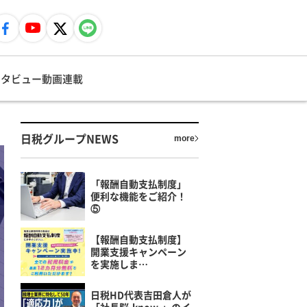
ンタビュー
動画
連載
日税グループNEWS
more
「報酬自動支払制度」
便利な機能をご紹介！
⑤
【報酬自動支払制度】
開業支援キャンペーン
を実施しま…
日税HD代表吉田倉人が
「社長脳-know-」のイ