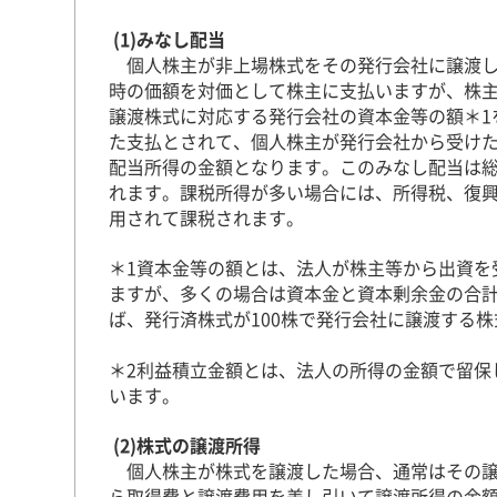
(1)みなし配当
個人株主が非上場株式をその発行会社に譲渡し
時の価額を対価として株主に支払いますが、株
譲渡株式に対応する発行会社の資本金等の額＊1
た支払とされて、個人株主が発行会社から受け
配当所得の金額となります。このみなし配当は
れます。課税所得が多い場合には、所得税、復興特
用されて課税されます。
＊1資本金等の額とは、法人が株主等から出資を
ますが、多くの場合は資本金と資本剰余金の合
ば、発行済株式が100株で発行会社に譲渡する株
＊2利益積立金額とは、法人の所得の金額で留保
います。
(2)株式の譲渡所得
個人株主が株式を譲渡した場合、通常はその譲
ら取得費と譲渡費用を差し引いて譲渡所得の金