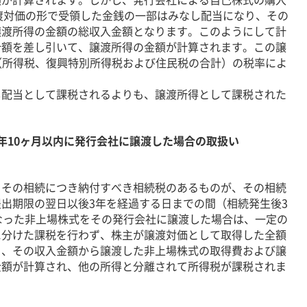
譲渡対価の形で受領した金銭の一部はみなし配当になり、その
譲渡所得の金額の総収入金額となります。このようにして計
計額を差し引いて、譲渡所得の金額が計算されます。この譲
％（所得税、復興特別所得税および住民税の合計）の税率によ
配当として課税されるよりも、譲渡所得として課税された
年10ヶ月以内に発行会社に譲渡した場合の取扱い
その相続につき納付すべき相続税のあるものが、その相続
出期限の翌日以後3年を経過する日までの間（相続発生後3
なった非上場株式をその発行会社に譲渡した場合は、一定の
に分けた課税を行わず、株主が譲渡対価として取得した全額
り、その収入金額から譲渡した非上場株式の取得費および譲
金額が計算され、他の所得と分離されて所得税が課税されま