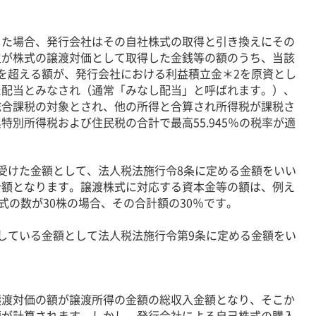
た場合、発行会社はその自社株式の取得と引き換えにその
主が株式の譲渡対価として取得した金銭等の額のうち、当該
を超える額が、発行会社における利益積立金＊2を原資とし
た配当とみなされ（通常「みなし配当」と呼ばれます。）、
総合課税の対象とされ、他の所得と合算され所得税が課税さ
別所得税および住民税の合計で最高55.945％の税率が適
受けた金額として、法人税法施行令8条に定める金額をいい
計額となります。譲渡株式に対応する資本金等の額は、例え
式の数が30株の場合、その合計額の30％です。
している金額として法人税法施行令第9条に定める金額をい
渡対価の額が譲渡所得の金額の総収入金額となり、そこか
額が計算されます。しかし、発行会社による自己株式の購入