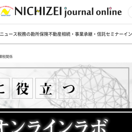
ニュース
税務の勘所
保険
不動産
相続・事業承継・信託
セミナー
イ
課税関係