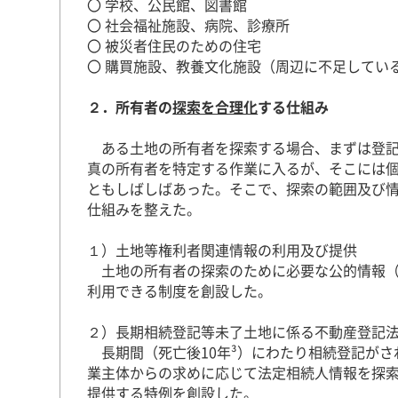
〇 学校、公民館、図書館
〇 社会福祉施設、病院、診療所
〇 被災者住民のための住宅
〇 購買施設、教養文化施設（周辺に不足してい
２．所有者の
探索を合理化
する仕組み
ある土地の所有者を探索する場合、まずは登記
真の所有者を特定する作業に入るが、そこには個
ともしばしばあった。そこで、探索の範囲及び
仕組みを整えた。
１）土地等権利者関連情報の利用及び提供
土地の所有者の探索のために必要な公的情報（
利用できる制度を創設した。
２）長期相続登記等未了土地に係る不動産登記
長期間（死亡後10年³）にわたり相続登記がさ
業主体からの求めに応じて法定相続人情報を探
提供する特例を創設した。