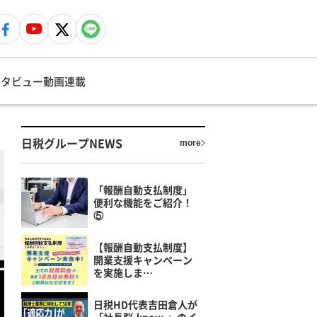
ンタビュー
動画
連載
日税グループNEWS
more
「報酬自動支払制度」
便利な機能をご紹介！
⑤
【報酬自動支払制度】
開業支援キャンペーン
を実施しま…
日税HD代表吉田倉人が
「社長脳-know-」のイ