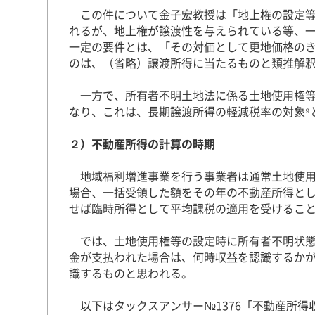
この件について金子宏教授は「地上権の設定等
れるが、地上権が譲渡性を与えられている等、一
一定の要件とは、「その対価として更地価格の
のは、（省略）譲渡所得に当たるものと類推解釈
一方で、所有者不明土地法に係る土地使用権等
なり、これは、長期譲渡所得の軽減税率の対象⁹
２）不動産所得の計算の時期
地域福利増進事業を行う事業者は通常土地使用
場合、一括受領した額をその年の不動産所得と
せば臨時所得として平均課税の適用を受けるこ
では、土地使用権等の設定時に所有者不明状態
金が支払われた場合は、何時収益を認識するか
識するものと思われる。
以下はタックスアンサー№1376「不動産所得