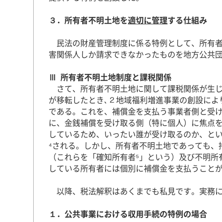
３．所有者不明土地を
適切に管理
する仕組み
民法の財産管理制度に係る特例として、所有者
害関係人しか請求できなかったものを地方公共
Ⅲ 所有者不明土地制度と課税関係
さて、所有者不明土地に関して課税関係が生じ
が移転したとき､２地域福利増進事業の創設によ
である。これを、補償金を支払う事業者側と受
に、金銭補償を受け取る側（特に個人）に焦点
しているため、いったい誰が受け取るのか、と
⁴される。しかし、所有者不明土地であっても、
（これらを「確知所有者⁵」という）及び不明所
している所有者には個別に補償金を支払うこと
以降、税法解釈はあくまでも私見です。実務に
１．公共事業における収用手続の特例の場合