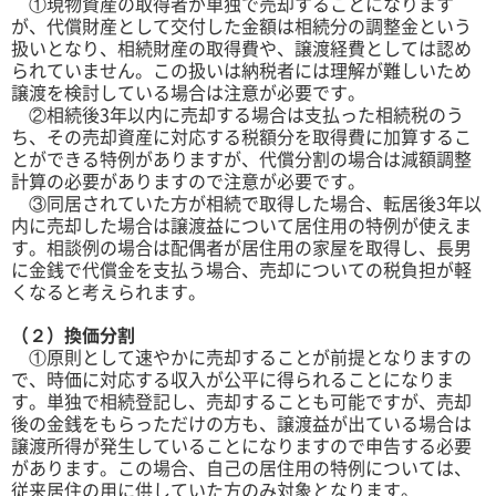
①現物資産の取得者が単独で売却することになります
が、代償財産として交付した金額は相続分の調整金という
扱いとなり、相続財産の取得費や、譲渡経費としては認め
られていません。この扱いは納税者には理解が難しいため
譲渡を検討している場合は注意が必要です。
②相続後3年以内に売却する場合は支払った相続税のう
ち、その売却資産に対応する税額分を取得費に加算するこ
とができる特例がありますが、代償分割の場合は減額調整
計算の必要がありますので注意が必要です。
③同居されていた方が相続で取得した場合、転居後3年以
内に売却した場合は譲渡益について居住用の特例が使えま
す。相談例の場合は配偶者が居住用の家屋を取得し、長男
に金銭で代償金を支払う場合、売却についての税負担が軽
くなると考えられます。
（２）換価分割
①原則として速やかに売却することが前提となりますの
で、時価に対応する収入が公平に得られることになりま
す。単独で相続登記し、売却することも可能ですが、売却
後の金銭をもらっただけの方も、譲渡益が出ている場合は
譲渡所得が発生していることになりますので申告する必要
があります。この場合、自己の居住用の特例については、
従来居住の用に供していた方のみ対象となります。