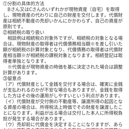
①分割の具体的方法
Bさん又はCさんのいずれかが現物資産（自宅）を取得
し、現物資産の代わりに自己の財産を交付します。代償財
産は相続不動産の売却いかんにかかわらず、自己の資産が
原則です。
②相続税の取り扱い
相談例は相続税の対象外ですが、相続税の対象となる場
合は、現物財産の取得者は代償債務相当額※を差し引いた
額が相続税の計算対象となり、代償債務の取得者は代償財
産相当額※が相続税の課税対象となります。相続登記は取
得者単独となります。
※代償金が現物資産の時価を基に決定された場合は調整
計算があります。
③留意点
（ア）代償財産として金銭を交付する場合は、確実に金銭
が支払われるのかが不安な場合もありますが、金銭を取得
した方はその後の運用がしやすいという利点があります。
（イ）代償財産が交付側の不動産等、譲渡所得の起因とな
る資産の場合は、所得税法上時価でその財産を譲渡したこ
とになります。利益が出る場合は交付した本人に所得税負
担が発生する場合があります。
（ウ）売却前に代償金を決定することになりますが、あら