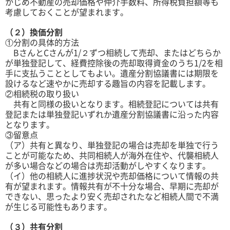
かじめ不動産の売却価格や仲介手数料、所得税負担額等も
考慮しておくことが望まれます。
（２）換価分割
①分割の具体的方法
BさんとCさんが1/２ずつ相続して売却、またはどちらか
が単独登記して、経費控除後の売却取得資金のうち1/2を相
手に支払うこととしてもよい。遺産分割協議書には期限を
設けるなど速やかに売却する趣旨の内容を記載します。
②相続税の取り扱い
共有と同様の扱いとなります。相続登記については共有
登記または単独登記いずれか遺産分割協議書に沿った内容
となります。
③留意点
（ア）共有と異なり、単独登記の場合は売却を単独で行う
ことが可能なため、共同相続人が海外在住や、代襲相続人
が多い場合などの場合は売却活動がしやすくなります。
（イ）他の相続人に進捗状況や売却価格について情報の共
有が望まれます。情報共有が不十分な場合、早期に売却が
できない、思ったより安く売却されたなど相続人間で不満
が生じる可能性もあります。
（３）共有分割