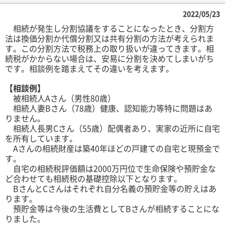
2022/05/23
相続が発生し分割協議をすることになったとき、分割方
法は換価分割か代償分割又は共有分割の方法が考えられま
す。この分割方法で税務上の取り扱いが違ってきます。相
続税がかからない場合は、安易に分割を決めてしまいがち
です。相談例を踏まえてその違いを考えます。
【相談例】
被相続人Aさん（男性80歳）
相続人妻Bさん（78歳）健康、認知能力等特に問題はあ
りません。
相続人長男Cさん（55歳）配偶者あり、実家の近所に自宅
を所有しています。
Aさんの相続財産は築40年ほどの戸建ての自宅と現預金で
す。
自宅の相続税評価額は2000万円位で生命保険や預貯金な
ど合わせても相続税の基礎控除以下となります。
BさんとCさんはそれぞれ自分名義の預貯金等の貯えはあ
ります。
預貯金等は今後の生活費としてBさんが相続することにな
りました。